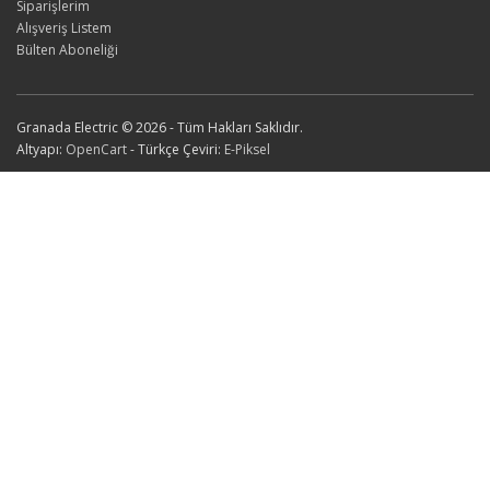
Siparişlerim
Alışveriş Listem
Bülten Aboneliği
Granada Electric © 2026 - Tüm Hakları Saklıdır.
Altyapı:
OpenCart
- Türkçe Çeviri:
E-Piksel