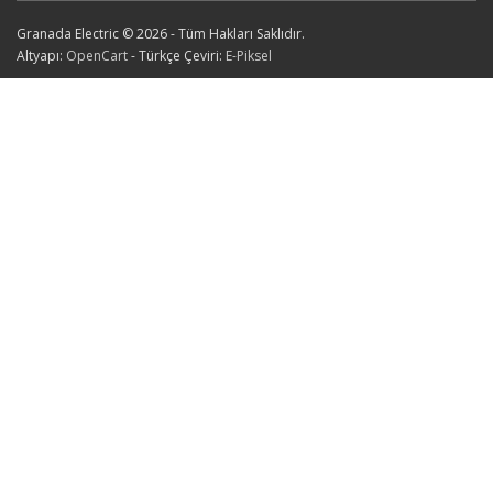
Granada Electric © 2026 - Tüm Hakları Saklıdır.
Altyapı:
OpenCart
- Türkçe Çeviri:
E-Piksel